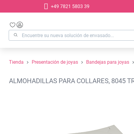
+49 7821 5803 39
 búsqueda
Saltar a la navegación principal
Tienda
Presentación de joyas
Bandejas para joyas
ALMOHADILLAS PARA COLLARES, 8045 TR
Omitir galería de imágenes