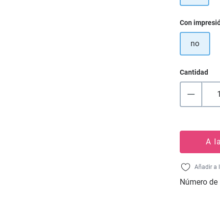
Seleccione
Con impresi
no
Cantidad
A l
Añadir a 
Número de 