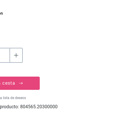
ón
a cesta
la lista de deseos
producto:
804565.20300000