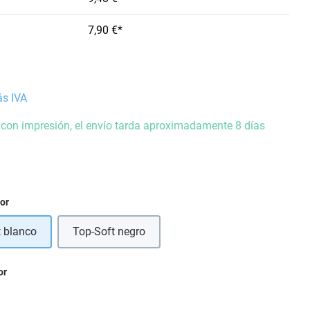
7,90 €*
ás IVA
 con impresión, el envío tarda aproximadamente 8 días
ior
t blanco
Top-Soft negro
or