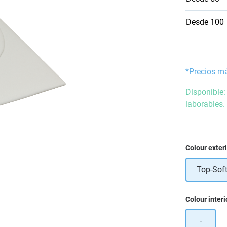
Desde
100
*Precios m
Disponible:
laborables.
Seleccione
Colour exter
Top-Sof
Seleccione
Colour interi
-